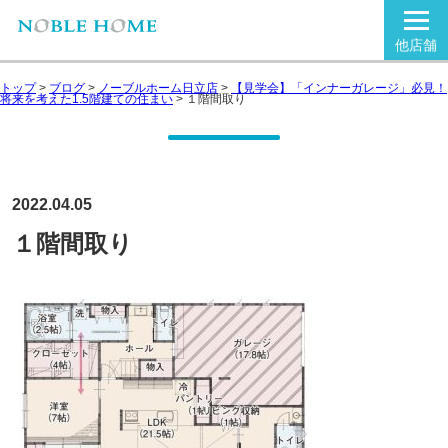
他店舗
トップ
>
ブログ
>
ノーブルホーム日立店
>
【見学会】「インナーガレージ」必見！
将来を考えた1.5階建ての住まい
>
１階間取り
2022.04.05
１階間取り