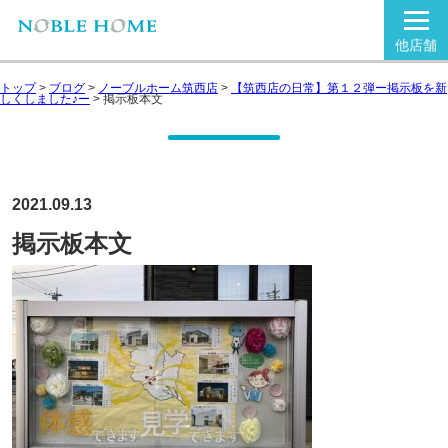
他店舗
トップ
>
ブログ
>
ノーブルホーム筑西店
>
【筑西店の日常】第１２弾ー掲示板を新
しくしました♪ー
>
掲示板本文
2021.09.13
掲示板本文