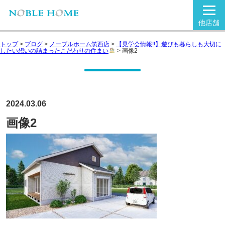
他店舗
トップ
>
ブログ
>
ノーブルホーム筑西店
>
【見学会情報!!】遊びも暮らしも大切に
したい想いの詰まったこだわりの住まい
>
画像2
2024.03.06
画像2