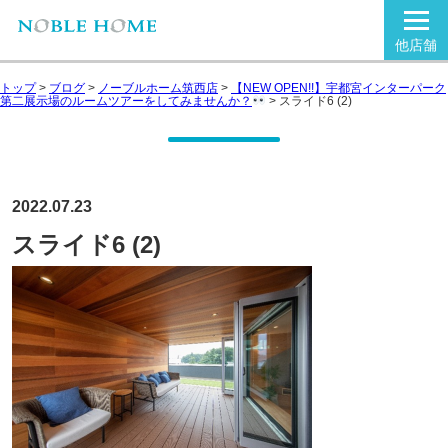
他店舗
トップ
>
ブログ
>
ノーブルホーム筑西店
>
【NEW OPEN!!】宇都宮インターパーク
第二展示場のルームツアーをしてみませんか？
>
スライド6 (2)
2022.07.23
スライド6 (2)