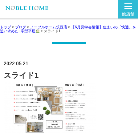
他店舗
トップ
>
ブログ
>
ノーブルホーム筑西店
>
【6月見学会情報】住まいの「快適」を
追い求めたL字型平屋
>
スライド1
2022.05.21
スライド1