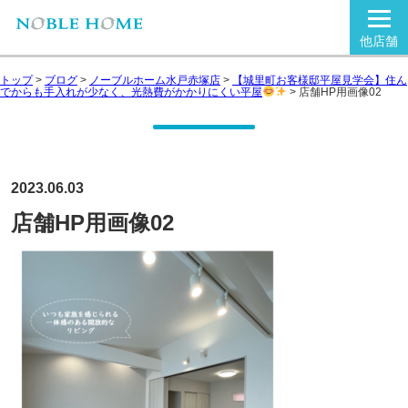
他店舗
トップ
>
ブログ
>
ノーブルホーム水戸赤塚店
>
【城里町お客様邸平屋見学会】住ん
でからも手入れが少なく、光熱費がかかりにくい平屋
>
店舗HP用画像02
2023.06.03
店舗HP用画像02