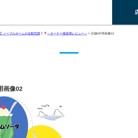
】ノーブルホームの全館空調
～オーナー様採用レビュー～
>
店舗HP用画像02
用画像02