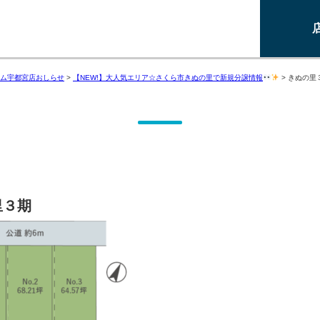
ム宇都宮店おしらせ
>
【NEW!】大人気エリア☆さくら市きぬの里で新規分譲情報
>
きぬの里
里３期