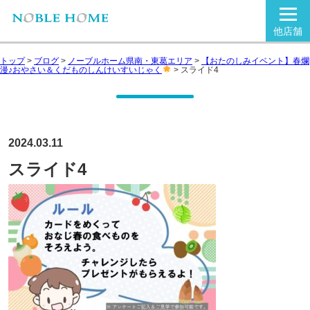
他店舗
トップ
>
ブログ
>
ノーブルホーム県南・東葛エリア
>
【おたのしみイベント】春爛
漫♪おやさい＆くだものしんけいすいじゃく
>
スライド4
2024.03.11
スライド4