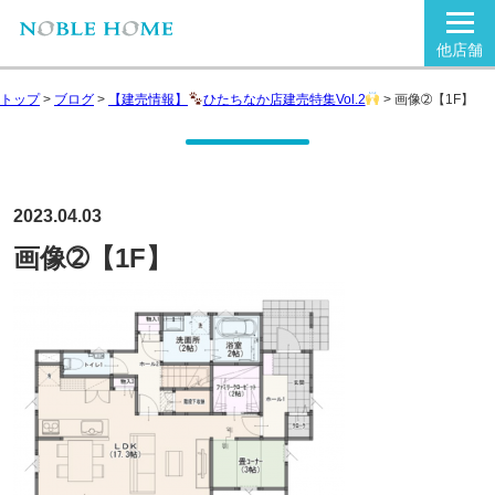
他店舗
トップ
>
ブログ
>
【建売情報】
ひたちなか店建売特集Vol.2
>
画像➁【1F】
2023.04.03
画像➁【1F】