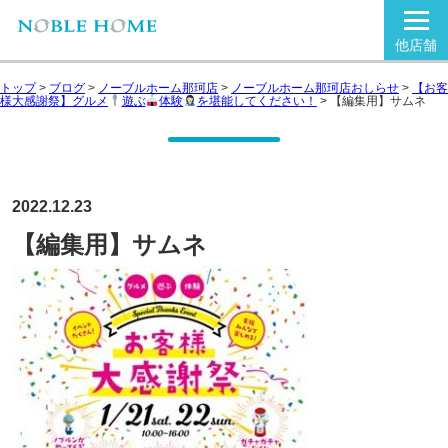
他店舗
トップ
>
ブログ
>
ノーブルホーム那珂店
>
ノーブルホーム那珂店おしらせ
>
【お客
様大感謝祭】グルメ
遊ぶ
体験
を堪能してください！
>
【編集用】サムネ
2022.12.23
【編集用】サムネ