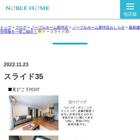
他店舗
トップ
>
ブログ
>
ノーブルホーム那珂店
>
ノーブルホーム那珂店おしらせ
>
最新建
売情報を一挙ご紹介！
>
スライド35
2022.11.23
スライド35