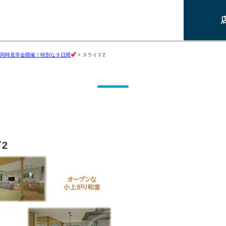
同時見学会開催！特別な９日間
>
スライド2
2