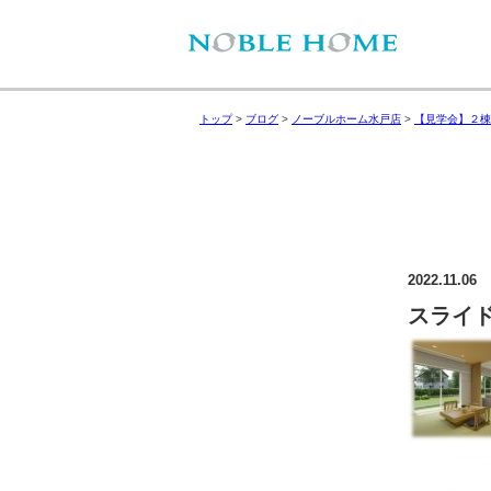
トップ
>
ブログ
>
ノーブルホーム水戸店
>
【見学会】２棟
2022.11.06
スライド