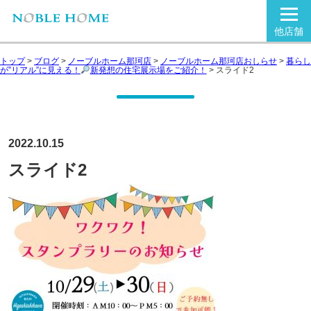
他店舗
トップ
>
ブログ
>
ノーブルホーム那珂店
>
ノーブルホーム那珂店おしらせ
>
暮らし
が”リアル”に見える！
新発想の住宅展示場をご紹介！
>
スライド2
2022.10.15
スライド2