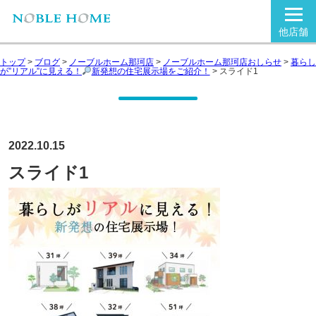
他店舗
トップ
>
ブログ
>
ノーブルホーム那珂店
>
ノーブルホーム那珂店おしらせ
>
暮らし
が”リアル”に見える！
新発想の住宅展示場をご紹介！
>
スライド1
2022.10.15
スライド1