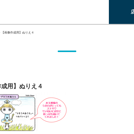
>
【画像作成用】ぬりえ４
作成用】ぬりえ４