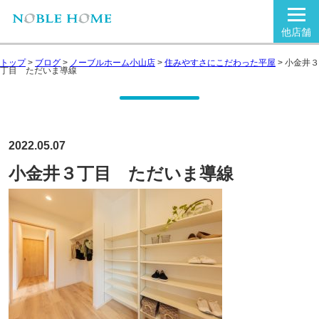
他店舗
トップ
>
ブログ
>
ノーブルホーム小山店
>
住みやすさにこだわった平屋
>
小金井３
丁目 ただいま導線
2022.05.07
小金井３丁目 ただいま導線