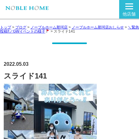
他店舗
トップ
>
ブログ
>
ノーブルホーム那珂店
>
ノーブルホーム那珂店おしらせ
>
＼緊急
投稿‼／GWイベントの様子
>
スライド141
2022.05.03
スライド141