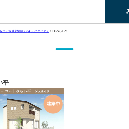
レス沿線建売情報＜みらい平エリア＞
>
FCみらい平
い平