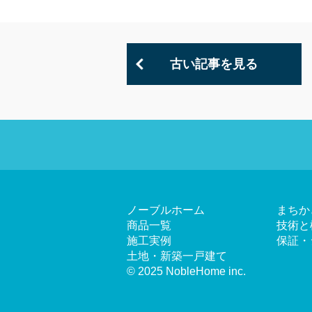
古い記事を見る
ノーブルホーム
まちか
商品一覧
技術と
施工実例
保証・
土地・新築一戸建て
© 2025 NobleHome inc.