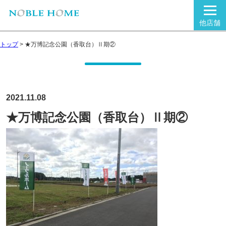
他店舗
トップ
>
★万博記念公園（香取台）Ⅱ期②
2021.11.08
★万博記念公園（香取台）Ⅱ期②